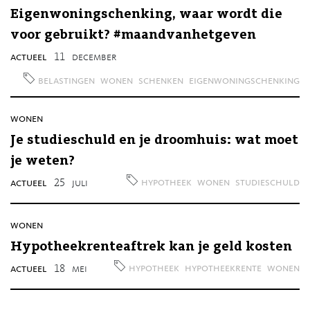
Eigenwoningschenking, waar wordt die
voor gebruikt? #maandvanhetgeven
actueel
11
december
belastingen
wonen
schenken
eigenwoningschenking
wonen
Je studieschuld en je droomhuis: wat moet
je weten?
hypotheek
wonen
studieschuld
actueel
25
juli
wonen
Hypotheekrenteaftrek kan je geld kosten
hypotheek
hypotheekrente
wonen
actueel
18
mei