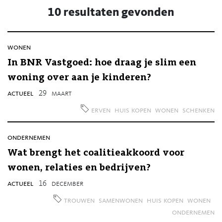
10 resultaten gevonden
wonen
In BNR Vastgoed: hoe draag je slim een
woning over aan je kinderen?
actueel
29
maart
erven
huis kopen
wonen
schenken
ondernemen
Wat brengt het coalitieakkoord voor
wonen, relaties en bedrijven?
actueel
16
december
trouwen
samenwonen
huis kopen
wonen
ondernemen