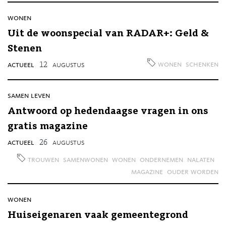
wonen
Uit de woonspecial van RADAR+: Geld &
Stenen
wonen
schenken
actueel
12
augustus
samen leven
Antwoord op hedendaagse vragen in ons
gratis magazine
actueel
26
augustus
trouwen
samenwonen
wonen
ondernemen
nalaten
magazine
ouder worden
wonen
Huiseigenaren vaak gemeentegrond