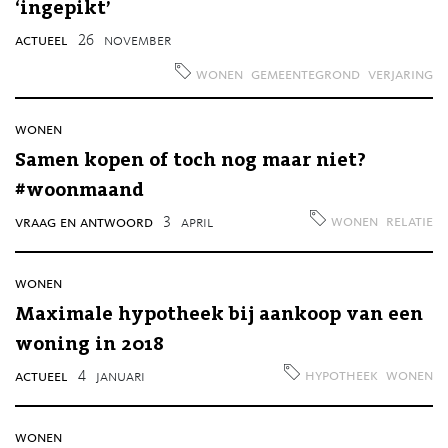
‘ingepikt’
actueel
26
november
wonen
gemeentegrond
verjaring
wonen
Samen kopen of toch nog maar niet?
#woonmaand
wonen
relatie
vraag en antwoord
3
april
wonen
Maximale hypotheek bij aankoop van een
woning in 2018
hypotheek
wonen
actueel
4
januari
wonen