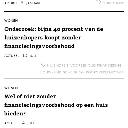
huis kopen
artikel
5
januari
wonen
Onderzoek: bijna 40 procent van de
huizenkopers koopt zonder
financieringsvoorbehoud
actueel
12
juli
huis kopen
voorbehoud financiering
bouwkundige keuring
koopovereenkomst
wonen
Wel of niet zonder
financieringsvoorbehoud op een huis
bieden?
actueel
4
juli