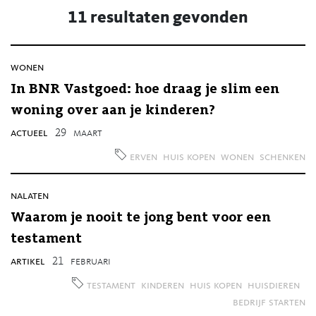
11 resultaten gevonden
wonen
In BNR Vastgoed: hoe draag je slim een
woning over aan je kinderen?
actueel
29
maart
erven
huis kopen
wonen
schenken
nalaten
Waarom je nooit te jong bent voor een
testament
artikel
21
februari
testament
kinderen
huis kopen
huisdieren
bedrijf starten