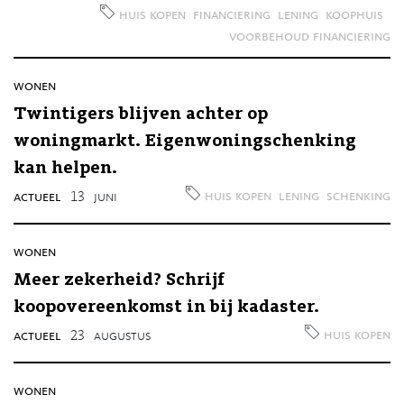
huis kopen
financiering
lening
koophuis
voorbehoud financiering
wonen
Twintigers blijven achter op
woningmarkt. Eigenwoningschenking
kan helpen.
huis kopen
lening
schenking
actueel
13
juni
wonen
Meer zekerheid? Schrijf
koopovereenkomst in bij kadaster.
huis kopen
actueel
23
augustus
wonen