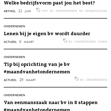
Welke bedrijfsvorm past jou het best?
vof
bv
ondernemen
nv
eenmanszaak
artikel
21
juni
ondernemen
Lenen bij je eigen bv wordt duurder
bv
ondernemen
lenen
actueel
6
maart
ondernemen
Tip bij oprichting van je bv
#maandvanhetondernemen
bv
ondernemen
actueel
29
maart
ondernemen
Van eenmanszaak naar bv in 8 stappen
#maandvanhetondernemen