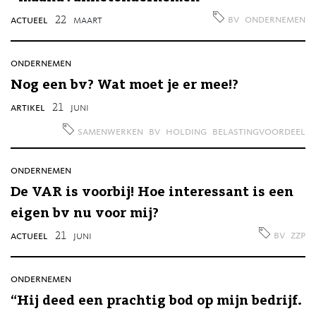
bv
ondernemen
actueel
22
maart
ondernemen
Nog een bv? Wat moet je er mee!?
artikel
21
juni
samenwerken
bv
holding
belastingvoordeel
ondernemen
De VAR is voorbij! Hoe interessant is een
eigen bv nu voor mij?
bv
zzp
actueel
21
juni
ondernemen
“Hij deed een prachtig bod op mijn bedrijf.