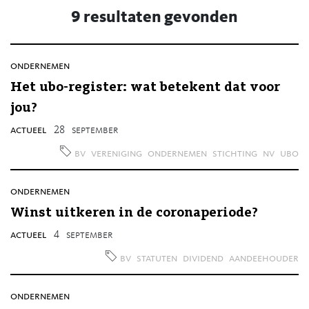
9 resultaten gevonden
ondernemen
Het ubo-register: wat betekent dat voor
jou?
actueel
28
september
bv
vereniging
ondernemen
stichting
nv
ubo
ondernemen
Winst uitkeren in de coronaperiode?
actueel
4
september
bv
statuten
dividend
aandeehouder
ondernemen