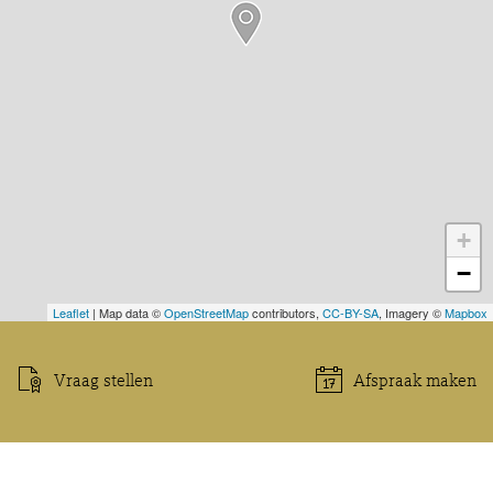
+
−
Leaflet
| Map data ©
OpenStreetMap
contributors,
CC-BY-SA
, Imagery ©
Mapbox
Vraag stellen
Afspraak maken
Could not connect to the reCAPTCHA service. Please check your
internet connection and reload to get a reCAPTCHA challenge.