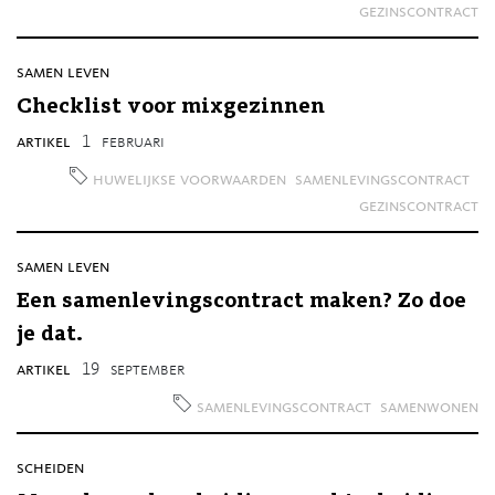
gezinscontract
samen leven
Checklist voor mixgezinnen
artikel
1
februari
huwelijkse voorwaarden
samenlevingscontract
gezinscontract
samen leven
Een samenlevingscontract maken? Zo doe
je dat.
artikel
19
september
samenlevingscontract
samenwonen
scheiden