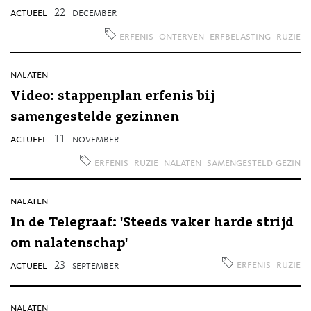
actueel
22
december
erfenis
onterven
erfbelasting
ruzie
nalaten
Video: stappenplan erfenis bij
samengestelde gezinnen
actueel
11
november
erfenis
ruzie
nalaten
samengesteld gezin
nalaten
In de Telegraaf: 'Steeds vaker harde strijd
om nalatenschap'
erfenis
ruzie
actueel
23
september
nalaten