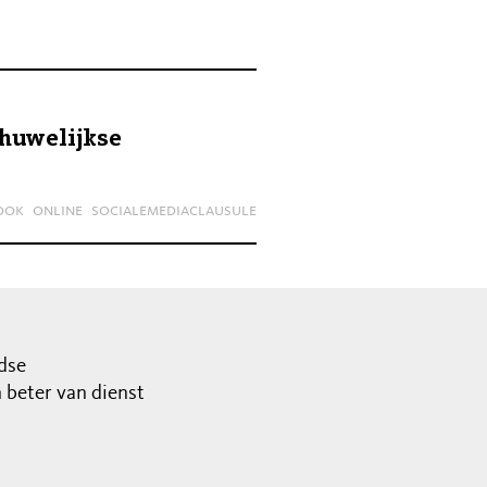
 huwelijkse
ook
online
socialemediaclausule
dse
beter van dienst