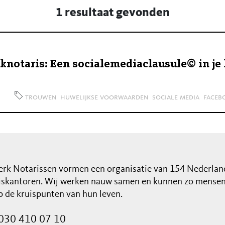
1 resultaat gevonden
rknotaris: Een socialemediaclausule© in je
trouwen
huwelijkse voorwaarden
sociale media
faceb
rk Notarissen vormen een organisatie van 154 Nederlan
iskantoren. Wij werken nauw samen en kunnen zo mensen 
op de kruispunten van hun leven.
030 410 07 10